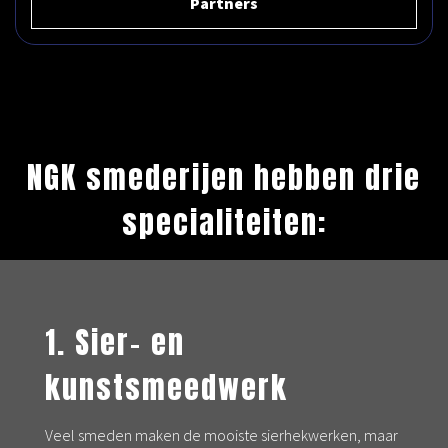
Partners
NGK smederijen hebben drie
specialiteiten:
1. Sier- en
kunstsmeedwerk
Veel smeden maken de mooiste sierhekwerken, maar