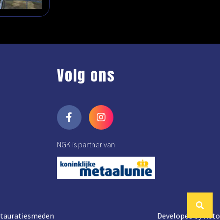
Volg ons
NGK is partner van
estauratiesmeden
Developed by Reto