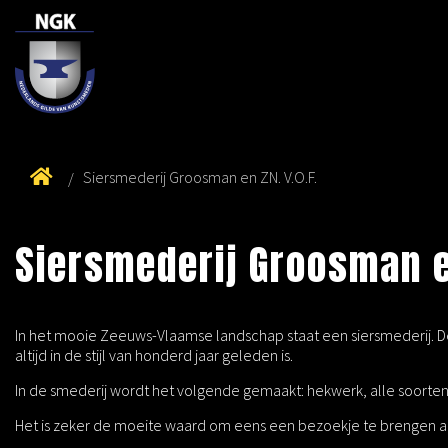
Siersmederij Groosman en ZN. V.O.F.
Siersmederij Groosman en
In het mooie Zeeuws-Vlaamse landschap staat een siersmederij. De
altijd in de stijl van honderd jaar geleden is.
In de smederij wordt het volgende gemaakt: hekwerk, alle soorte
Het is zeker de moeite waard om eens een bezoekje te brengen a