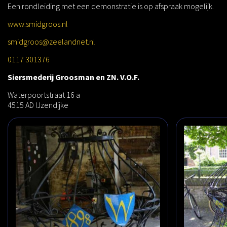
Een rondleiding met een demonstratie is op afspraak mogelijk.
www.smidgroos.nl
smidgroos@zeelandnet.nl
0117 301376
Siersmederij Groosman en ZN. V.O.F.
Waterpoortstraat 16 a
4515 AD IJzendijke