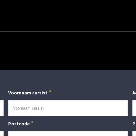
Voornaam cursist
A
Postcode
P