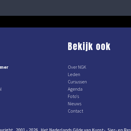
Bekijk ook
mmer
Over NGK
Leden
Cursussen
l
Agenda
Foto's
Nieuws
Contact
yright 2001 - 2026 Het Nederlands Gilde van Kunst-, Sier- en R