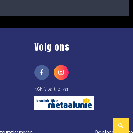
Volg ons
NGK is partner van
estauratiesmeden
Developed by Reto